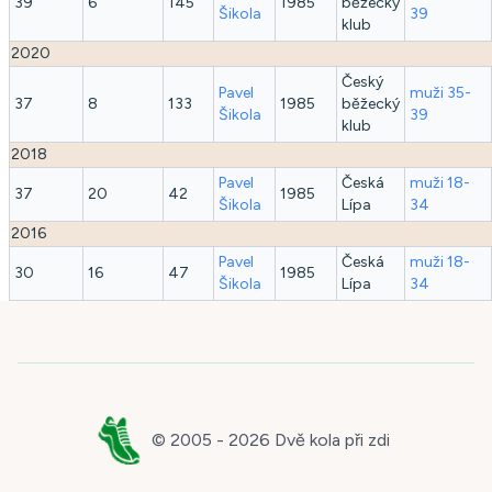
39
6
145
1985
běžecký
Šikola
39
klub
2020
Český
Pavel
muži 35-
37
8
133
1985
běžecký
Šikola
39
klub
2018
Pavel
Česká
muži 18-
37
20
42
1985
Šikola
Lípa
34
2016
Pavel
Česká
muži 18-
30
16
47
1985
Šikola
Lípa
34
© 2005 -
2026
Dvě kola při zdi