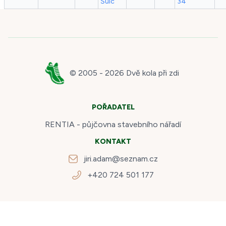
Šulc
34
© 2005 -
2026
Dvě kola při zdi
POŘADATEL
RENTIA - půjčovna stavebního nářadí
KONTAKT
jiri.adam@seznam.cz
+420 724 501 177