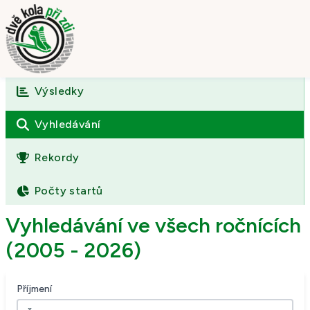
Výsledky
Úvod
O závodě
Vyhledávání
Výsledky
Rekordy
Fotogalerie
Počty startů
Kontakt
Vyhledávání ve všech ročnících
(2005 - 2026)
Příjmení