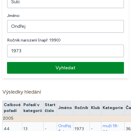
Jméno
Ročník narození (např. 1990)
Vyhledat
Výsledky hledání
Celkové
Pořadí v
Start
Jméno
Ročník
Klub
Kategorie
Ča
pořadí
kategorii
číslo
2005
Ondřej
muži 18-
44
13
-
1973
-
36