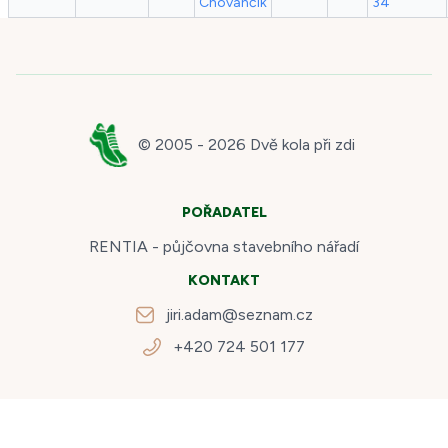
Chovančík
34
© 2005 -
2026
Dvě kola při zdi
POŘADATEL
RENTIA - půjčovna stavebního nářadí
KONTAKT
jiri.adam@seznam.cz
+420 724 501 177