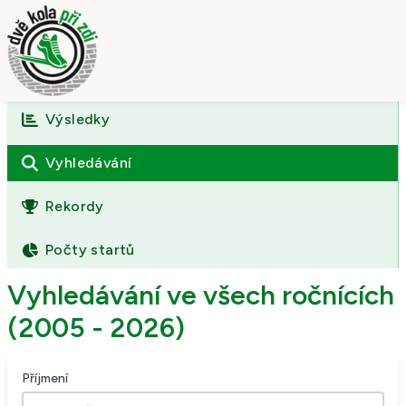
Výsledky
Úvod
O závodě
Vyhledávání
Výsledky
Rekordy
Fotogalerie
Počty startů
Kontakt
Vyhledávání ve všech ročnících
(2005 - 2026)
Příjmení