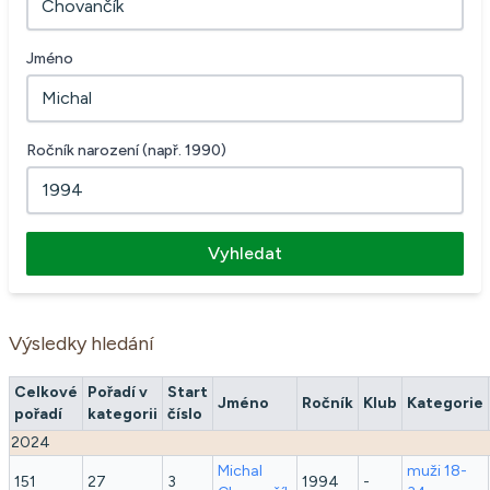
Jméno
Ročník narození (např. 1990)
Vyhledat
Výsledky hledání
Celkové
Pořadí v
Start
Jméno
Ročník
Klub
Kategorie
pořadí
kategorii
číslo
2024
Michal
muži 18-
151
27
3
1994
-