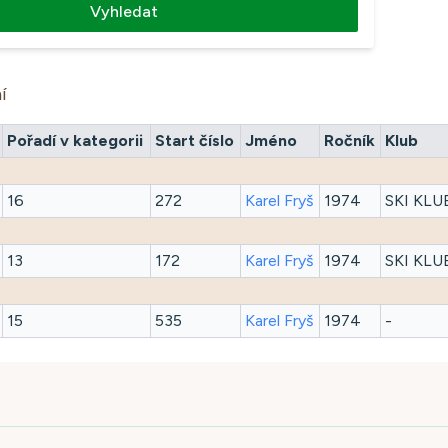
Vyhledat
í
Pořadí v kategorii
Start číslo
Jméno
Ročník
Klub
16
272
Karel
Fryš
1974
SKI KLU
13
172
Karel
Fryš
1974
SKI KLU
15
535
Karel
Fryš
1974
-