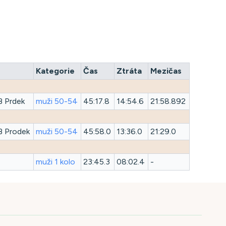
Kategorie
Čas
Ztráta
Mezičas
B Prdek
muži 50-54
45:17.8
14:54.6
21:58.892
B Prodek
muži 50-54
45:58.0
13:36.0
21:29.0
muži 1 kolo
23:45.3
08:02.4
-