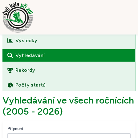
Výsledky
Úvod
O závodě
Vyhledávání
Výsledky
Rekordy
Fotogalerie
Počty startů
Kontakt
Vyhledávání ve všech ročnících
(2005 - 2026)
Příjmení