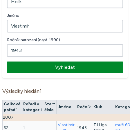
Jméno
Ročník narození (např. 1990)
Vyhledat
Výsledky hledání
Celkové
Pořadí v
Start
Jméno
Ročník
Klub
Katego
pořadí
kategorii
číslo
2007
Vlastimír
TJ Liga
muži 60
52
1
-
1943