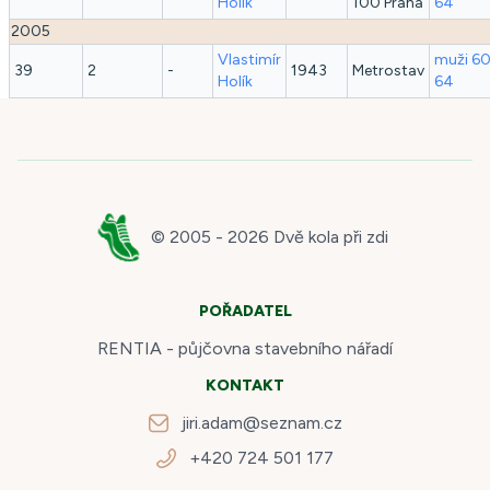
Holík
100 Praha
64
2005
Vlastimír
muži 60
39
2
-
1943
Metrostav
Holík
64
© 2005 -
2026
Dvě kola při zdi
POŘADATEL
RENTIA - půjčovna stavebního nářadí
KONTAKT
jiri.adam@seznam.cz
+420 724 501 177