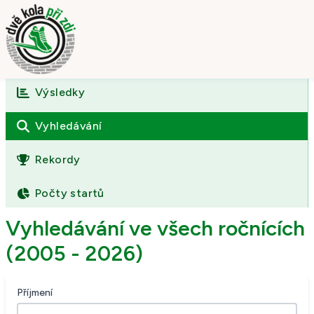
Výsledky
Úvod
O závodě
Vyhledávání
Výsledky
Rekordy
Fotogalerie
Počty startů
Kontakt
Vyhledávání ve všech ročnících
(2005 - 2026)
Příjmení