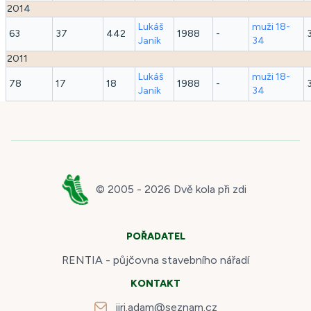
2014
Lukáš
muži 18-
63
37
442
1988
-
Janík
34
2011
Lukáš
muži 18-
78
17
18
1988
-
Janík
34
© 2005 -
2026
Dvě kola při zdi
POŘADATEL
RENTIA - půjčovna stavebního nářadí
KONTAKT
jiri.adam@seznam.cz