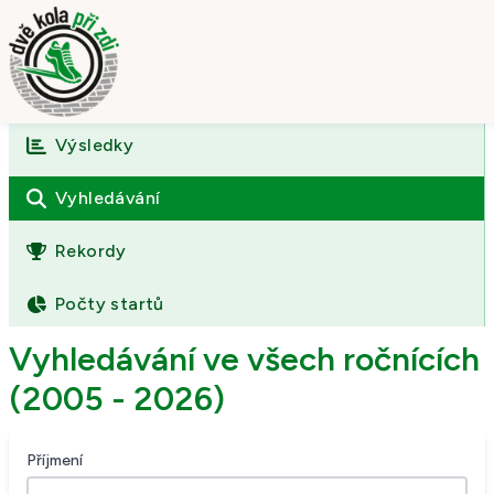
Výsledky
Úvod
O závodě
Vyhledávání
Výsledky
Rekordy
Fotogalerie
Počty startů
Kontakt
Vyhledávání ve všech ročnících
(2005 - 2026)
Příjmení