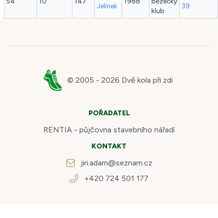
54
10
147
1988
běžecký
Jelínek
39
klub
© 2005 -
2026
Dvě kola při zdi
POŘADATEL
RENTIA - půjčovna stavebního nářadí
KONTAKT
jiri.adam@seznam.cz
+420 724 501 177