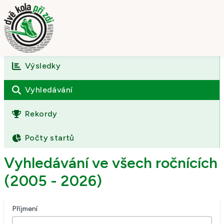
Výsledky
Úvod
O závodě
Vyhledávání
Výsledky
Rekordy
Fotogalerie
Počty startů
Kontakt
Vyhledávání ve všech ročnících
(2005 - 2026)
Příjmení