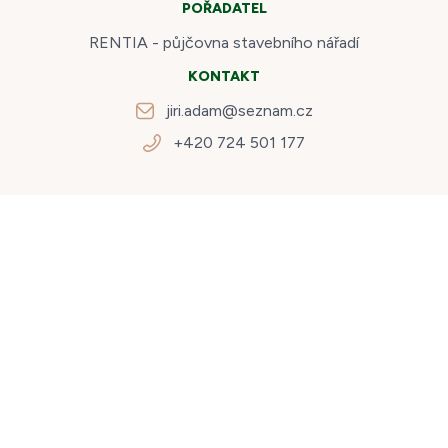
POŘADATEL
RENTIA - půjčovna stavebního nářadí
KONTAKT
jiri.adam@seznam.cz
+420 724 501 177