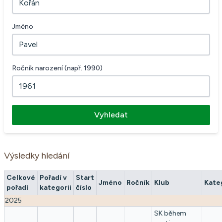
Jméno
Ročník narození (např. 1990)
Vyhledat
Výsledky hledání
Celkové
Pořadí v
Start
Jméno
Ročník
Klub
Kate
pořadí
kategorii
číslo
2025
SK během