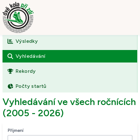
Výsledky
Úvod
O závodě
Vyhledávání
Výsledky
Rekordy
Fotogalerie
Počty startů
Kontakt
Vyhledávání ve všech ročnících
(2005 - 2026)
Příjmení