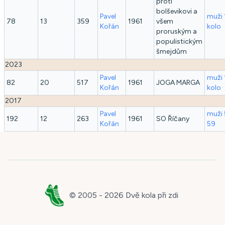
proti
bolševikovi a
Pavel
muži 
78
13
359
1961
všem
Kořán
kolo
proruským a
populistickým
šmejdům
2023
Pavel
muži 
82
20
517
1961
JOGA MARGA
Kořán
kolo
2017
Pavel
muži 
192
12
263
1961
SO Říčany
Kořán
59
© 2005 -
2026
Dvě kola při zdi