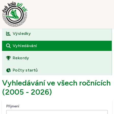
Výsledky
Úvod
O závodě
Vyhledávání
Výsledky
Rekordy
Fotogalerie
Počty startů
Kontakt
Vyhledávání ve všech ročnících
(2005 - 2026)
Příjmení