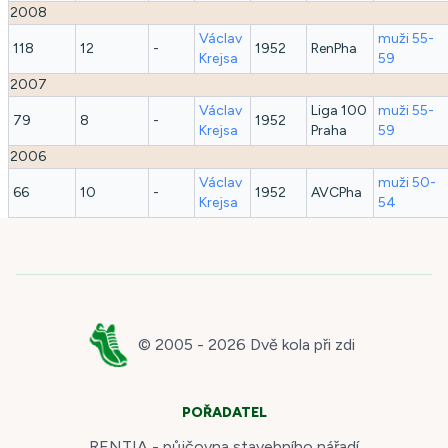
2008
Václav
muži 55-
118
12
-
1952
RenPha
Krejsa
59
2007
Václav
Liga 100
muži 55-
79
8
-
1952
Krejsa
Praha
59
2006
Václav
muži 50-
66
10
-
1952
AVCPha
Krejsa
54
© 2005 -
2026
Dvě kola při zdi
POŘADATEL
RENTIA - půjčovna stavebního nářadí