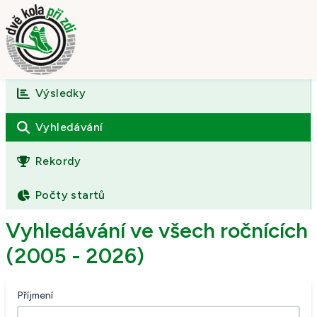
Výsledky
Úvod
O závodě
Vyhledávání
Výsledky
Rekordy
Fotogalerie
Počty startů
Kontakt
Vyhledávání ve všech ročnících
(2005 - 2026)
Příjmení