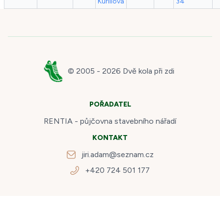
Kurillová
34
© 2005 -
2026
Dvě kola při zdi
POŘADATEL
RENTIA - půjčovna stavebního nářadí
KONTAKT
jiri.adam@seznam.cz
+420 724 501 177