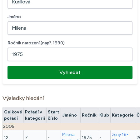
Jméno
Ročník narození (např. 1990)
Vyhledat
Výsledky hledání
Celkové
Pořadí v
Start
Jméno
Ročník
Klub
Kategorie
Č
pořadí
kategorii
číslo
2005
Milena
ženy 18-
12
7
-
1975
-
2