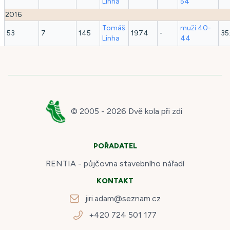
Linha
54
2016
Tomáš
muži 40-
53
7
145
1974
-
35
Linha
44
© 2005 -
2026
Dvě kola při zdi
POŘADATEL
RENTIA - půjčovna stavebního nářadí
KONTAKT
jiri.adam@seznam.cz
+420 724 501 177