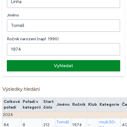
Jméno
Ročník narození (např. 1990)
Vyhledat
Výsledky hledání
Celkové
Pořadí v
Start
Jméno
Ročník
Klub
Kategorie
Ča
pořadí
kategorii
číslo
2024
Tomáš
muži 50-
84
8
212
1974
-
40