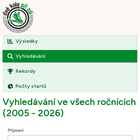
Výsledky
Úvod
O závodě
Vyhledávání
Výsledky
Rekordy
Fotogalerie
Počty startů
Kontakt
Vyhledávání ve všech ročnících
(2005 - 2026)
Příjmení