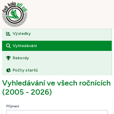
Výsledky
Úvod
O závodě
Vyhledávání
Výsledky
Rekordy
Fotogalerie
Počty startů
Kontakt
Vyhledávání ve všech ročnících
(2005 - 2026)
Příjmení