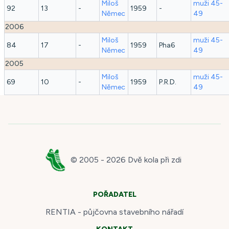
Miloš
muži 45-
92
13
-
1959
-
Němec
49
2006
Miloš
muži 45-
84
17
-
1959
Pha6
Němec
49
2005
Miloš
muži 45-
69
10
-
1959
P.R.D.
Němec
49
© 2005 -
2026
Dvě kola při zdi
POŘADATEL
RENTIA - půjčovna stavebního nářadí