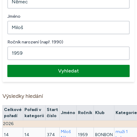
Jméno
Ročník narození (např. 1990)
Vyhledat
Výsledky hledání
Celkové
Pořadí v
Start
Jméno
Ročník
Klub
Kategorie
pořadí
kategorii
číslo
2026
Miloš
muži 1
14
14
374
1959
BONBON