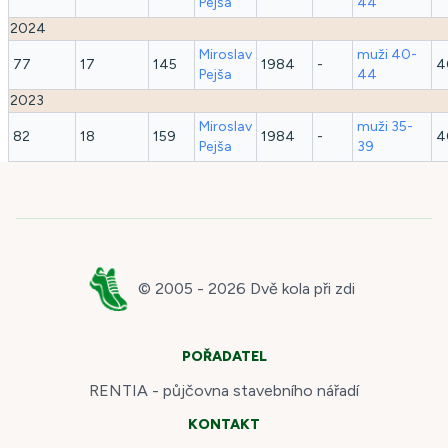
Pejša
44
2024
Miroslav
muži 40-
77
17
145
1984
-
4
Pejša
44
2023
Miroslav
muži 35-
82
18
159
1984
-
4
Pejša
39
© 2005 -
2026
Dvě kola při zdi
POŘADATEL
RENTIA - půjčovna stavebního nářadí
KONTAKT