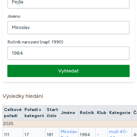
Jméno
Ročník narození (např. 1990)
Vyhledat
Výsledky hledání
Celkové
Pořadí v
Start
Jméno
Ročník
Klub
Kategorie
Č
pořadí
kategorii
číslo
2025
Miroslav
muži 40-
111
17
181
1984
-
4