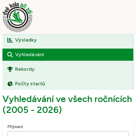
Výsledky
Úvod
O závodě
Vyhledávání
Výsledky
Rekordy
Fotogalerie
Počty startů
Kontakt
Vyhledávání ve všech ročnících
(2005 - 2026)
Příjmení