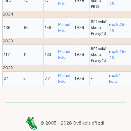
140
20
171
1978
škola
Pelc
49
PR13
2024
Běžecká
Michal
muži 45-
136
16
159
1978
škola
Pelc
49
Prahy 13
2023
Běžecká
Michal
muži 45-
117
11
133
1978
škola
Pelc
49
Prahy 13
2022
Michal
muži 1
24
5
77
1978
-
Pelc
kolo
© 2005 -
2026
Dvě kola při zdi