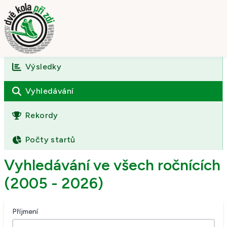
Výsledky
Úvod
O závodě
Vyhledávání
Výsledky
Rekordy
Fotogalerie
Počty startů
Kontakt
Vyhledávání ve všech ročnících
(2005 - 2026)
Příjmení