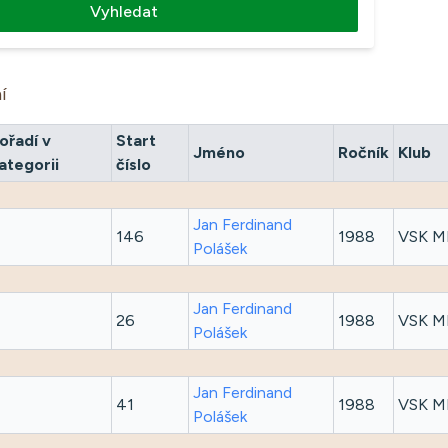
Vyhledat
í
ořadí v
Start
Jméno
Ročník
Klub
ategorii
číslo
Jan Ferdinand
146
1988
VSK M
Polášek
Jan Ferdinand
26
1988
VSK M
Polášek
Jan Ferdinand
41
1988
VSK M
Polášek