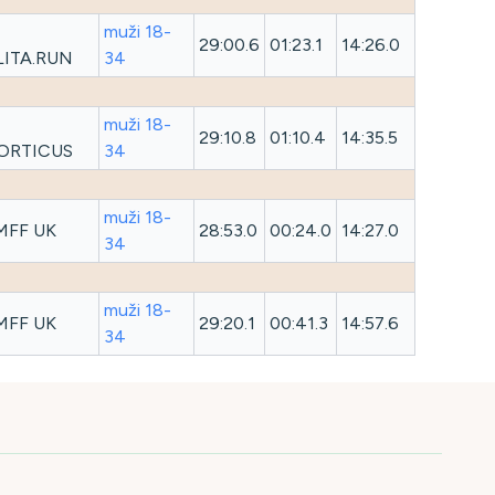
muži 18-
29:00.6
01:23.1
14:26.0
LITA.RUN
34
muži 18-
29:10.8
01:10.4
14:35.5
ORTICUS
34
muži 18-
MFF UK
28:53.0
00:24.0
14:27.0
34
muži 18-
MFF UK
29:20.1
00:41.3
14:57.6
34