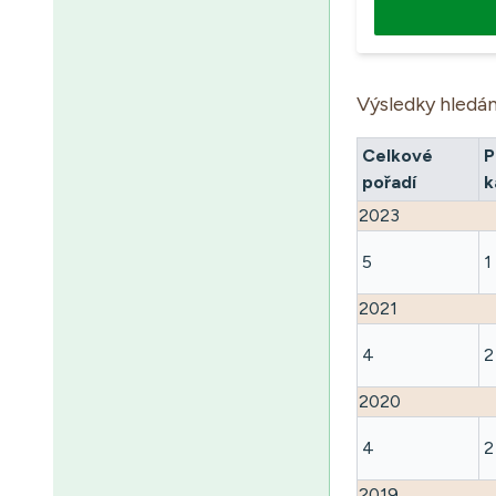
Výsledky hledán
Celkové
P
pořadí
k
2023
5
1
2021
4
2
2020
4
2
2019