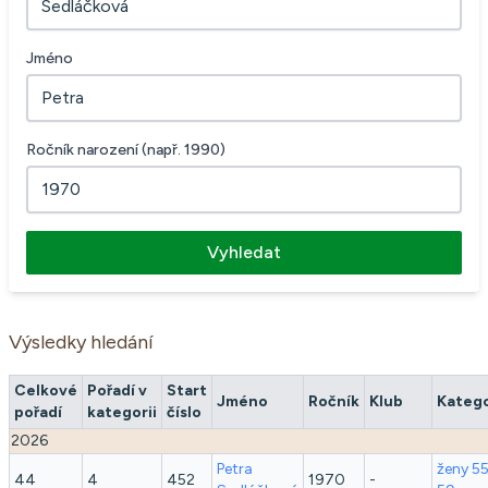
Jméno
Ročník narození (např. 1990)
Vyhledat
Výsledky hledání
Celkové
Pořadí v
Start
Jméno
Ročník
Klub
Katego
pořadí
kategorii
číslo
2026
Petra
ženy 5
44
4
452
1970
-