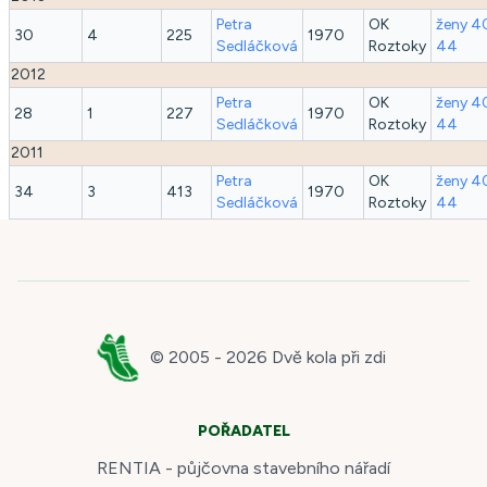
Petra
OK
ženy 4
30
4
225
1970
Sedláčková
Roztoky
44
2012
Petra
OK
ženy 4
28
1
227
1970
Sedláčková
Roztoky
44
2011
Petra
OK
ženy 4
34
3
413
1970
Sedláčková
Roztoky
44
© 2005 -
2026
Dvě kola při zdi
POŘADATEL
RENTIA - půjčovna stavebního nářadí