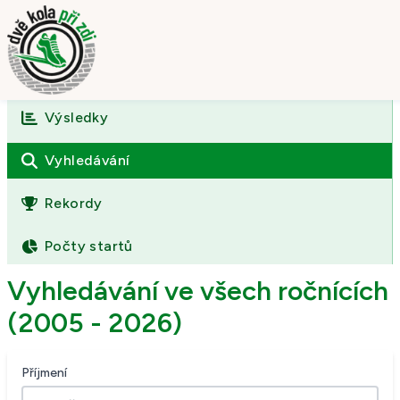
Výsledky
Úvod
O závodě
Vyhledávání
Výsledky
Rekordy
Fotogalerie
Počty startů
Kontakt
Vyhledávání ve všech ročnících
(2005 - 2026)
Příjmení