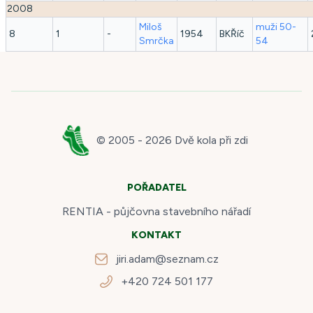
2008
Miloš
muži 50-
8
1
-
1954
BKŘíč
Smrčka
54
© 2005 -
2026
Dvě kola při zdi
POŘADATEL
RENTIA - půjčovna stavebního nářadí
KONTAKT
jiri.adam@seznam.cz
+420 724 501 177