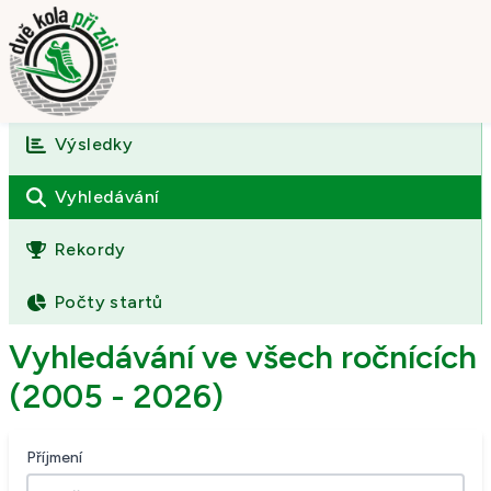
Výsledky
Úvod
O závodě
Vyhledávání
Výsledky
Rekordy
Fotogalerie
Počty startů
Kontakt
Vyhledávání ve všech ročnících
(2005 - 2026)
Příjmení