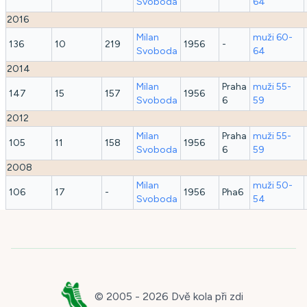
Svoboda
64
2016
Milan
muži 60-
136
10
219
1956
-
Svoboda
64
2014
Milan
Praha
muži 55-
147
15
157
1956
Svoboda
6
59
2012
Milan
Praha
muži 55-
105
11
158
1956
Svoboda
6
59
2008
Milan
muži 50-
106
17
-
1956
Pha6
Svoboda
54
© 2005 -
2026
Dvě kola při zdi