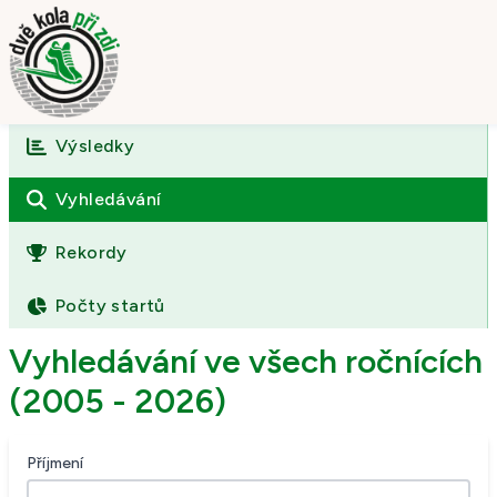
Výsledky
Úvod
O závodě
Vyhledávání
Výsledky
Rekordy
Fotogalerie
Počty startů
Kontakt
Vyhledávání ve všech ročnících
(2005 - 2026)
Příjmení