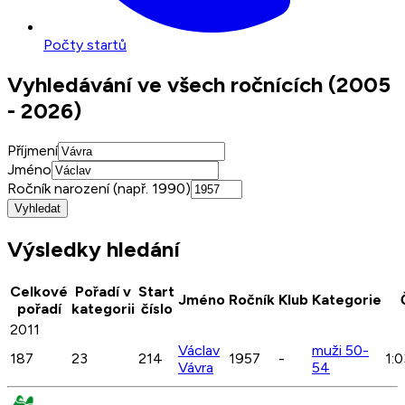
Počty startů
Vyhledávání ve všech ročnících (2005
- 2026)
Příjmení
Jméno
Ročník narození (např. 1990)
Vyhledat
Výsledky hledání
Celkové
Pořadí v
Start
Jméno
Ročník
Klub
Kategorie
pořadí
kategorii
číslo
2011
Václav
muži 50-
187
23
214
1957
-
1:0
Vávra
54