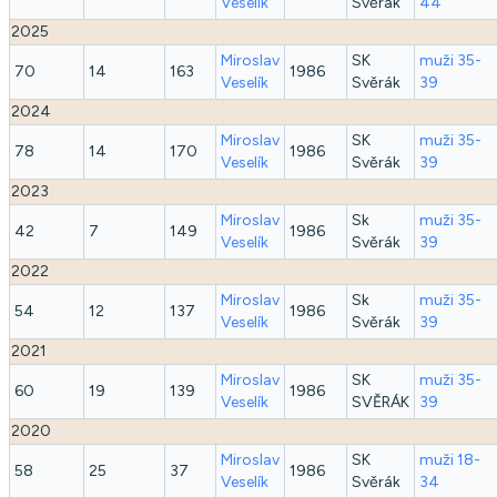
Veselík
Svěrák
44
2025
Miroslav
SK
muži 35-
70
14
163
1986
Veselík
Svěrák
39
2024
Miroslav
SK
muži 35-
78
14
170
1986
Veselík
Svěrák
39
2023
Miroslav
Sk
muži 35-
42
7
149
1986
Veselík
Svěrák
39
2022
Miroslav
Sk
muži 35-
54
12
137
1986
Veselík
Svěrák
39
2021
Miroslav
SK
muži 35-
60
19
139
1986
Veselík
SVĚRÁK
39
2020
Miroslav
SK
muži 18-
58
25
37
1986
Veselík
Svěrák
34