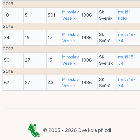
2019
Miroslav
Sk
muži 1
10
5
501
1986
Veselík
Sverák
kolo
2018
Miroslav
Sk
muži 18-
34
19
17
1986
Veselík
Svěrák
34
2017
Miroslav
SK
muži 18-
50
27
15
1986
Veselík
Svěrák
34
2016
Miroslav
SK
muži 18-
62
27
43
1986
Veselík
Svěrák
34
© 2005 -
2026
Dvě kola při zdi