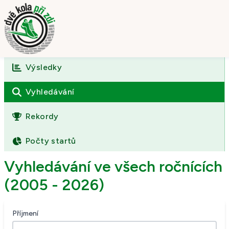
Výsledky
Úvod
O závodě
Vyhledávání
Výsledky
Rekordy
Fotogalerie
Počty startů
Kontakt
Vyhledávání ve všech ročnících
(2005 - 2026)
Příjmení