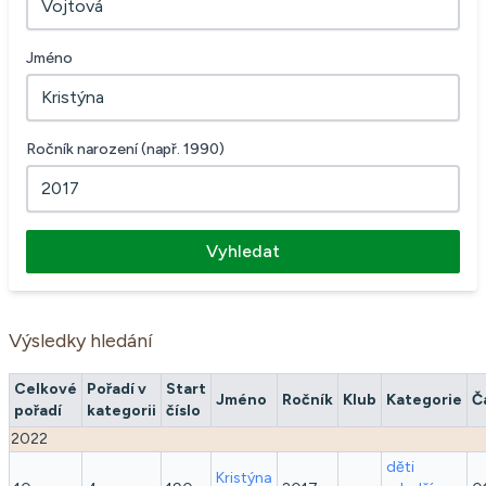
Jméno
Ročník narození (např. 1990)
Vyhledat
Výsledky hledání
Celkové
Pořadí v
Start
Jméno
Ročník
Klub
Kategorie
Č
pořadí
kategorii
číslo
2022
děti
Kristýna