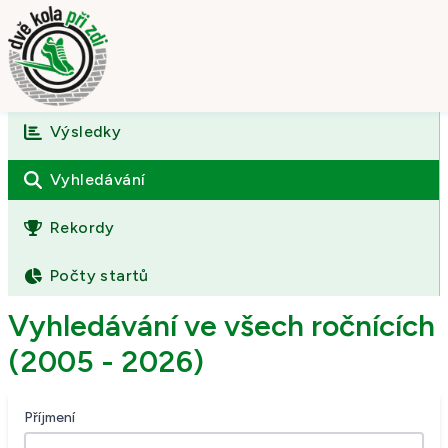
Výsledky
Úvod
O závodě
Vyhledávání
Výsledky
Rekordy
Fotogalerie
Počty startů
Kontakt
Vyhledávání ve všech ročnících
(2005 - 2026)
Příjmení