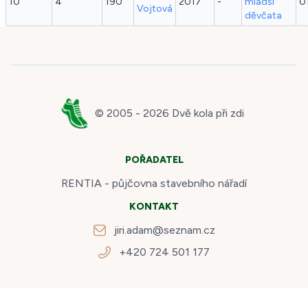
10
4
190
2017
-
mladší
0
Vojtová
děvčata
© 2005 -
2026
Dvě kola při zdi
POŘADATEL
RENTIA - půjčovna stavebního nářadí
KONTAKT
jiri.adam@seznam.cz
+420 724 501 177