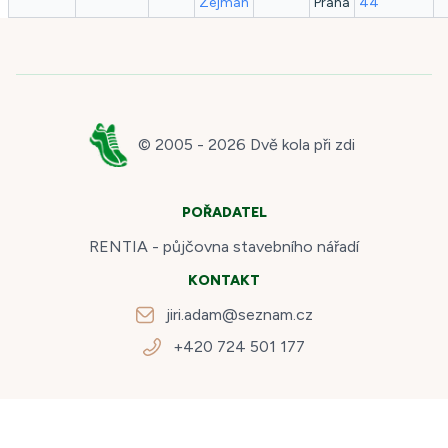
Zejman
Praha
44
© 2005 -
2026
Dvě kola při zdi
POŘADATEL
RENTIA - půjčovna stavebního nářadí
KONTAKT
jiri.adam@seznam.cz
+420 724 501 177