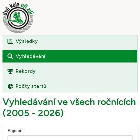
Výsledky
Úvod
O závodě
Vyhledávání
Výsledky
Rekordy
Fotogalerie
Počty startů
Kontakt
Vyhledávání ve všech ročnících
(2005 - 2026)
Příjmení