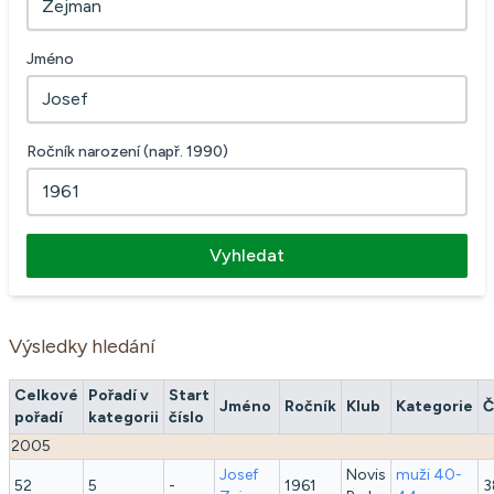
Jméno
Ročník narození (např. 1990)
Vyhledat
Výsledky hledání
Celkové
Pořadí v
Start
Jméno
Ročník
Klub
Kategorie
Č
pořadí
kategorii
číslo
2005
Josef
Novis
muži 40-
52
5
-
1961
3