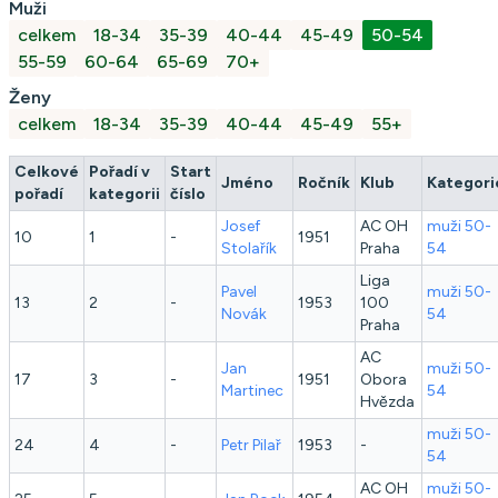
Muži
celkem
18-34
35-39
40-44
45-49
50-54
55-59
60-64
65-69
70+
Ženy
celkem
18-34
35-39
40-44
45-49
55+
Celkové
Pořadí v
Start
Jméno
Ročník
Klub
Kategori
pořadí
kategorii
číslo
Josef
AC OH
muži 50-
10
1
-
1951
Stolařík
Praha
54
Liga
Pavel
muži 50-
13
2
-
1953
100
Novák
54
Praha
AC
Jan
muži 50-
17
3
-
1951
Obora
Martinec
54
Hvězda
muži 50-
24
4
-
Petr
Pilař
1953
-
54
AC OH
muži 50-