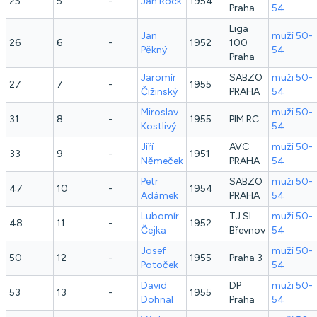
25
5
-
Jan
Rock
1954
Praha
54
Liga
Jan
muži 50-
26
6
-
1952
100
Pěkný
54
Praha
Jaromír
SABZO
muži 50-
27
7
-
1955
Čižinský
PRAHA
54
Miroslav
muži 50-
31
8
-
1955
PIM RC
Kostlivý
54
Jiří
AVC
muži 50-
33
9
-
1951
Němeček
PRAHA
54
Petr
SABZO
muži 50-
47
10
-
1954
Adámek
PRAHA
54
Lubomír
TJ Sl.
muži 50-
48
11
-
1952
Čejka
Břevnov
54
Josef
muži 50-
50
12
-
1955
Praha 3
Potoček
54
David
DP
muži 50-
53
13
-
1955
Dohnal
Praha
54