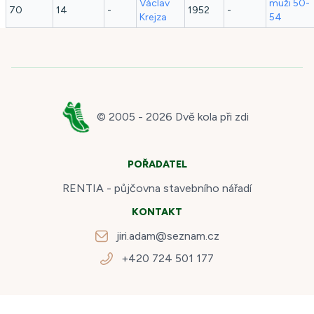
Václav
muži 50-
70
14
-
1952
-
Krejza
54
© 2005 -
2026
Dvě kola při zdi
POŘADATEL
RENTIA - půjčovna stavebního nářadí
KONTAKT
jiri.adam@seznam.cz
+420 724 501 177