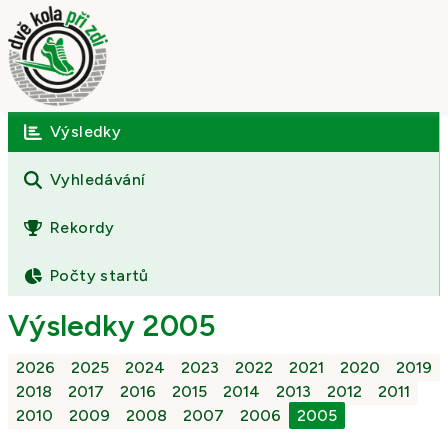
Výsledky
Úvod
O závodě
Vyhledávání
Výsledky
Rekordy
Fotogalerie
Počty startů
Kontakt
Výsledky 2005
2026
2025
2024
2023
2022
2021
2020
2019
2018
2017
2016
2015
2014
2013
2012
2011
2010
2009
2008
2007
2006
2005