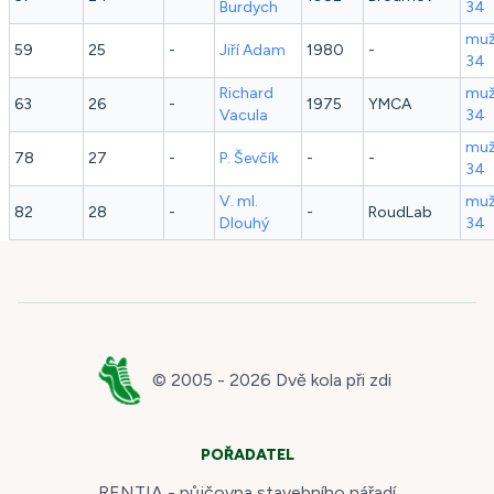
Burdych
34
muž
59
25
-
Jiří
Adam
1980
-
34
Richard
muž
63
26
-
1975
YMCA
Vacula
34
muž
78
27
-
P.
Ševčík
-
-
34
V. ml.
muž
82
28
-
-
RoudLab
Dlouhý
34
© 2005 -
2026
Dvě kola při zdi
POŘADATEL
RENTIA - půjčovna stavebního nářadí