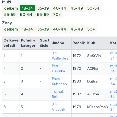
Muži
celkem
18-34
35-39
40-44
45-49
50-54
55-59
60-64
65-69
70+
Ženy
celkem
18-34
35-39
40-44
45-49
50+
Celkové
Pořadí v
Start
Jméno
Ročník
Klub
Kat
pořadí
kategorii
číslo
Jiří
muž
1
1
-
1972
SoKrVin
Wallenfels
34
Petr
muž
4
2
-
1972
ACPha
Havelka
34
Pavel
muž
5
3
-
1983
DuBran
Kubričan
34
Tomáš
muž
6
4
-
1987
AC Pha
Reis
34
Jiří
muž
8
5
-
1979
KBKapsPha3
Vlastník
34