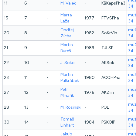
muž
11
6
-
M.
Valek
-
KBKapsPha3
34
Marta
muž
15
7
-
1977
FTVSPha
Laža
34
Ondřej
muž
20
8
-
1982
SoKrVin
Zícha
34
Martin
muž
21
9
-
1989
TJLSP
Bureš
34
muž
22
10
-
J.
Sokol
-
AKSok
34
Martin
muž
23
11
-
1980
ACOHPha
Pulkrábek
34
Petr
muž
27
12
-
1976
AKZlín
Minařík
34
muž
28
13
-
M.
Rosinski
-
POL
34
Tomáš
muž
30
14
-
1984
PSKOlP
Linhart
34
Jakub
muž