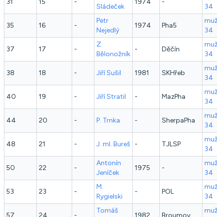
31
15
-
1974
-
Sládeček
34
Petr
muž
35
16
-
1974
Pha5
Nejedlý
34
Z.
muž
37
17
-
-
Děčín
Bělonožník
34
muž
38
18
-
Jiří
Sušil
1981
SKHřeb
34
muž
40
19
-
Jiří
Stratil
-
MazPha
34
muž
44
20
-
P.
Trnka
-
SherpaPha
34
muž
48
21
-
J. ml.
Bureš
-
TJLSP
34
Antonín
muž
50
22
-
1975
-
Jeníček
34
M.
muž
53
23
-
-
POL
Rygielski
34
Tomáš
muž
57
24
-
1982
Broumov