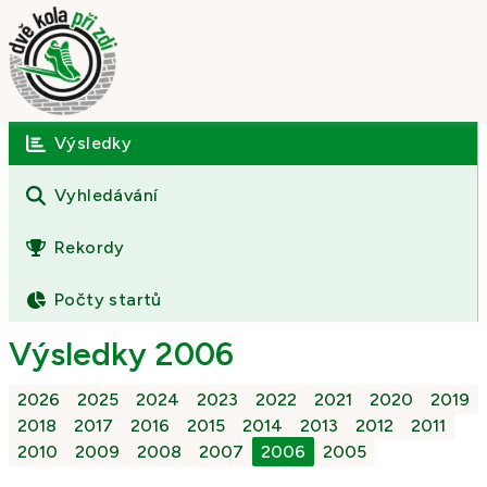
Výsledky
Úvod
O závodě
Vyhledávání
Výsledky
Rekordy
Fotogalerie
Počty startů
Kontakt
Výsledky 2006
2026
2025
2024
2023
2022
2021
2020
2019
2018
2017
2016
2015
2014
2013
2012
2011
2010
2009
2008
2007
2006
2005