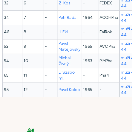
muži 
32
6
-
Z.
Kos
-
FEDEX
44
muži 
34
7
-
Petr
Rada
1964
ACOHPha
44
muži 
46
8
-
J.
Ekl
-
FalRok
44
Pavel
muži 
52
9
-
1965
AVC Pha
Matějovský
44
Michal
muži 
54
10
-
1963
PIMPha
Živný
44
L.
Szabó
muži 
65
11
-
-
Pha4
ml.
44
muži 
95
12
-
Pavel
Koloc
1965
-
44