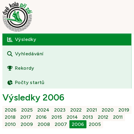
Výsledky
Úvod
O závodě
Vyhledávání
Výsledky
Rekordy
Fotogalerie
Počty startů
Kontakt
Výsledky 2006
2026
2025
2024
2023
2022
2021
2020
2019
2018
2017
2016
2015
2014
2013
2012
2011
2010
2009
2008
2007
2006
2005