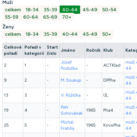
Muži
celkem
18-34
35-39
40-44
45-49
50-54
55-59
60-64
65-69
70+
Ženy
celkem
18-34
35-39
40-44
45-49
50+
Celkové
Pořadí v
Start
Jméno
Ročník
Klub
Kate
pořadí
kategorii
číslo
Josef
muži 
2
1
-
-
ACTKlad
Poduška
44
muži 
9
2
-
M.
Soukup
-
DPPha
44
muži 
13
3
-
V.
Růžička
-
ÚL
44
Petr
muži 
19
4
-
1965
Pha4
Schovánek
44
Michal
muži 
25
5
-
1965
KovoPha
Frabša
44