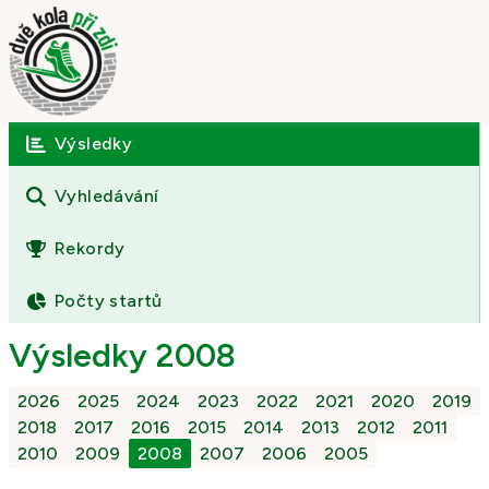
Výsledky
Úvod
O závodě
Vyhledávání
Výsledky
Rekordy
Fotogalerie
Počty startů
Kontakt
Výsledky 2008
2026
2025
2024
2023
2022
2021
2020
2019
2018
2017
2016
2015
2014
2013
2012
2011
2010
2009
2008
2007
2006
2005