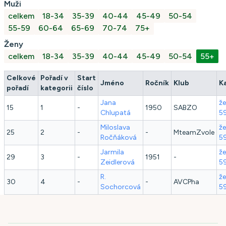
Muži
celkem
18-34
35-39
40-44
45-49
50-54
55-59
60-64
65-69
70-74
75+
Ženy
celkem
18-34
35-39
40-44
45-49
50-54
55+
Celkové
Pořadí v
Start
Jméno
Ročník
Klub
K
pořadí
kategorii
číslo
Jana
že
15
1
-
1950
SABZO
Chlupatá
5
Miloslava
že
25
2
-
-
MteamZvole
Ročňáková
5
Jarmila
že
29
3
-
1951
-
Zeidlerová
5
R.
že
30
4
-
-
AVCPha
Sochorcová
5