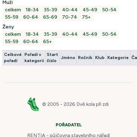
Muži
celkem
18-34
35-39
40-44
45-49
50-54
55-59
60-64
65-69
70-74
75+
Ženy
celkem
18-34
35-39
40-44
45-49
50-54
55-59
60-64
65+
Celkové
Pořadí v
Start
Jméno
Ročník
Klub
Kategorie
Ča
pořadí
kategorii
číslo
© 2005 -
2026
Dvě kola při zdi
POŘADATEL
RENTIA - půjčovna stavebního nářadí