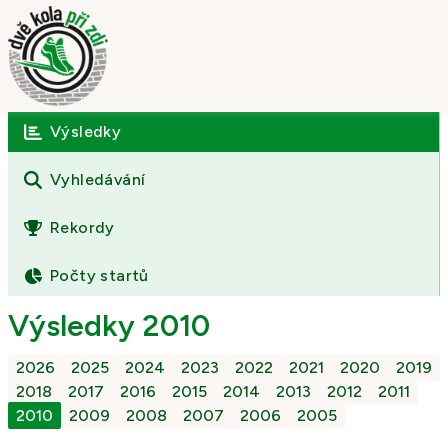
Výsledky
Úvod
O závodě
Vyhledávání
Výsledky
Rekordy
Fotogalerie
Počty startů
Kontakt
Výsledky 2010
2026
2025
2024
2023
2022
2021
2020
2019
2018
2017
2016
2015
2014
2013
2012
2011
2010
2009
2008
2007
2006
2005