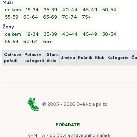
Muži
celkem
18-34
35-39
40-44
45-49
50-54
55-59
60-64
65-69
70-74
75+
Ženy
celkem
18-34
35-39
40-44
45-49
50-54
55-59
60-64
65+
Celkové
Pořadí v
Start
Jméno
Ročník
Klub
Kategorie
Ča
pořadí
kategorii
číslo
© 2005 -
2026
Dvě kola při zdi
POŘADATEL
RENTIA - půjčovna stavebního nářadí