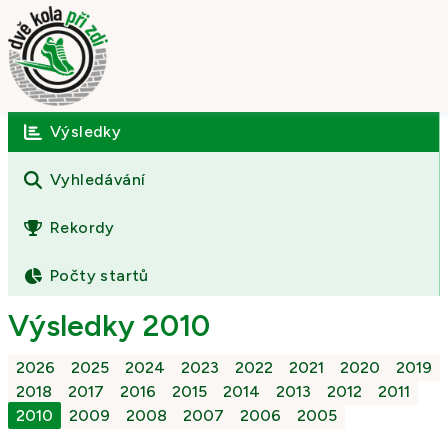
Výsledky
Úvod
O závodě
Vyhledávání
Výsledky
Rekordy
Fotogalerie
Počty startů
Kontakt
Výsledky 2010
2026
2025
2024
2023
2022
2021
2020
2019
2018
2017
2016
2015
2014
2013
2012
2011
2010
2009
2008
2007
2006
2005