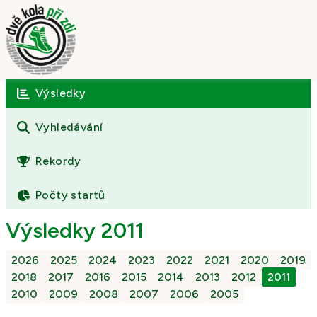
Výsledky
Úvod
O závodě
Vyhledávání
Výsledky
Rekordy
Fotogalerie
Počty startů
Kontakt
Výsledky 2011
2026
2025
2024
2023
2022
2021
2020
2019
2018
2017
2016
2015
2014
2013
2012
2011
2010
2009
2008
2007
2006
2005