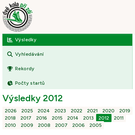
Výsledky
Úvod
O závodě
Vyhledávání
Výsledky
Rekordy
Fotogalerie
Počty startů
Kontakt
Výsledky 2012
2026
2025
2024
2023
2022
2021
2020
2019
2018
2017
2016
2015
2014
2013
2012
2011
2010
2009
2008
2007
2006
2005