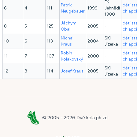
FK
Patrik
děti st
6
4
111
1999
Jehnědí
Neugebauer
chlapci
1980
Jáchym
děti st
8
5
125
2005
-
Obal
chlapci
Michal
SKI
děti st
10
6
113
2004
Kraus
Jizerka
chlapci
Robin
děti st
11
7
107
2000
-
Kolakovský
chlapci
SKI
děti st
12
8
114
Josef
Kraus
2005
Jizerka
chlapci
© 2005 -
2026
Dvě kola při zdi