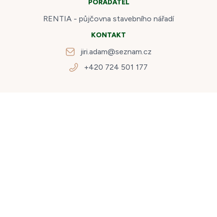
POŘADATEL
RENTIA - půjčovna stavebního nářadí
KONTAKT
jiri.adam@seznam.cz
+420 724 501 177