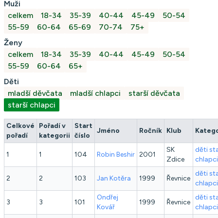
Muži
celkem
18-34
35-39
40-44
45-49
50-54
55-59
60-64
65-69
70-74
75+
Ženy
celkem
18-34
35-39
40-44
45-49
50-54
55-59
60-64
65+
Děti
mladší děvčata
mladší chlapci
starší děvčata
starší chlapci
Celkové
Pořadí v
Start
Jméno
Ročník
Klub
Katego
pořadí
kategorii
číslo
SK
děti st
1
1
104
Robin
Beshir
2001
Zdice
chlapci
děti st
2
2
103
Jan
Kotěra
1999
Řevnice
chlapci
Ondřej
děti st
3
3
101
1999
Řevnice
Kovář
chlapci