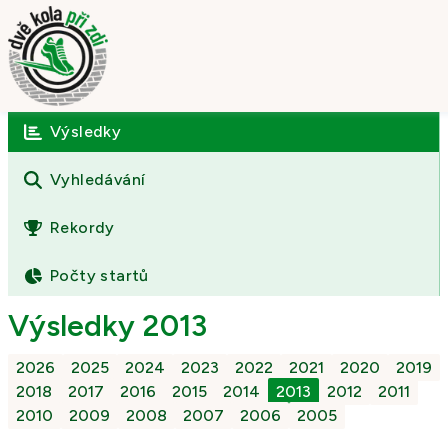
Výsledky
Úvod
O závodě
Vyhledávání
Výsledky
Rekordy
Fotogalerie
Počty startů
Kontakt
Výsledky 2013
2026
2025
2024
2023
2022
2021
2020
2019
2018
2017
2016
2015
2014
2013
2012
2011
2010
2009
2008
2007
2006
2005