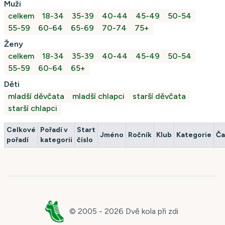
Muži
celkem
18-34
35-39
40-44
45-49
50-54
55-59
60-64
65-69
70-74
75+
Ženy
celkem
18-34
35-39
40-44
45-49
50-54
55-59
60-64
65+
Děti
mladší děvčata
mladší chlapci
starší děvčata
starší chlapci
Celkové
Pořadí v
Start
Jméno
Ročník
Klub
Kategorie
Ča
pořadí
kategorii
číslo
© 2005 -
2026
Dvě kola při zdi