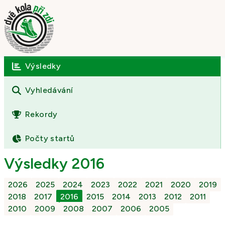
Výsledky
Úvod
O závodě
Vyhledávání
Výsledky
Rekordy
Fotogalerie
Počty startů
Kontakt
Výsledky 2016
2026
2025
2024
2023
2022
2021
2020
2019
2018
2017
2016
2015
2014
2013
2012
2011
2010
2009
2008
2007
2006
2005