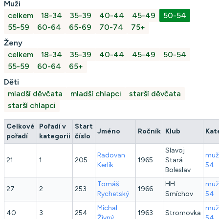
Muži
celkem
18-34
35-39
40-44
45-49
50-54
55-59
60-64
65-69
70-74
75+
Ženy
celkem
18-34
35-39
40-44
45-49
50-54
55-59
60-64
65+
Děti
mladší děvčata
mladší chlapci
starší děvčata
starší chlapci
Celkové
Pořadí v
Start
Jméno
Ročník
Klub
Kat
pořadí
kategorii
číslo
Slavoj
Radovan
muž
21
1
205
1965
Stará
Kerlík
54
Boleslav
Tomáš
HH
muž
27
2
253
1966
Rychetský
Smíchov
54
Michal
muž
40
3
254
1963
Stromovka
Živný
54