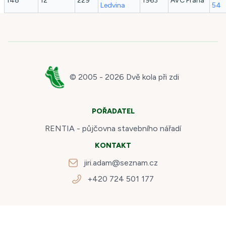
148
12
229
1963
AVC Praha
Ledvina
54
© 2005 -
2026
Dvě kola při zdi
POŘADATEL
RENTIA - půjčovna stavebního nářadí
KONTAKT
jiri.adam@seznam.cz
+420 724 501 177