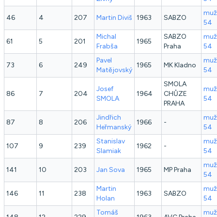
muž
46
4
207
Martin
Diviš
1963
SABZO
54
Michal
SABZO
muž
61
5
201
1965
Frabša
Praha
54
Pavel
muž
73
6
249
1965
MK Kladno
Matějovský
54
SMOLA
Josef
muž
86
7
204
1964
CHŮZE
SMOLA
54
PRAHA
Jindřich
muž
87
8
206
1966
-
Heřmanský
54
Stanislav
muž
107
9
239
1962
-
Slamiak
54
muž
141
10
203
Jan
Sova
1965
MP Praha
54
Martin
muž
146
11
238
1963
SABZO
Holan
54
Tomáš
muž