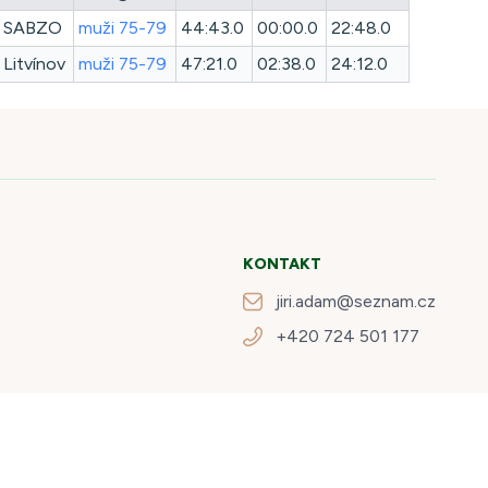
SABZO
muži 75-79
44:43.0
00:00.0
22:48.0
Litvínov
muži 75-79
47:21.0
02:38.0
24:12.0
KONTAKT
jiri.adam@seznam.cz
+420 724 501 177