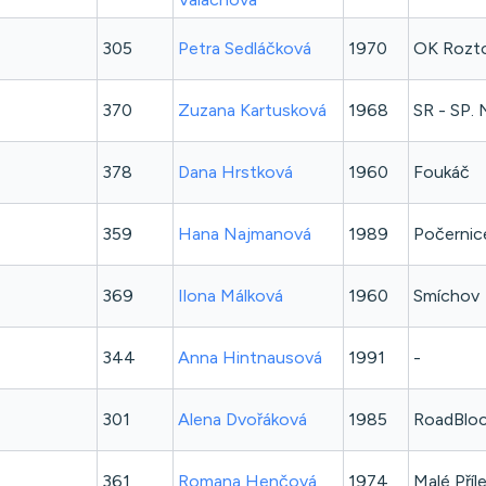
305
Petra
Sedláčková
1970
OK Rozt
370
Zuzana
Kartusková
1968
SR - SP.
378
Dana
Hrstková
1960
Foukáč
359
Hana
Najmanová
1989
Počernic
369
Ilona
Málková
1960
Smíchov
344
Anna
Hintnausová
1991
-
301
Alena
Dvořáková
1985
RoadBlo
361
Romana
Henčová
1974
Malé Příl