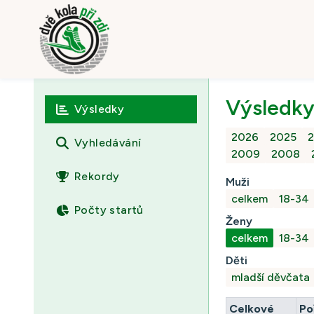
Výsledky
Výsledky
2026
2025
Vyhledávání
2009
2008
Rekordy
Muži
celkem
18-34
Počty startů
Ženy
celkem
18-34
Děti
mladší děvčata
Celkové
Po