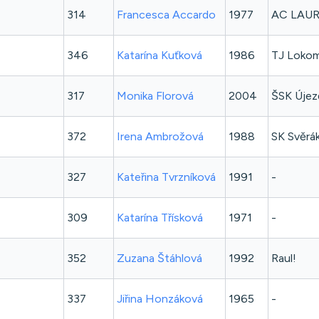
314
Francesca
Accardo
1977
AC LAUR
346
Katarína
Kuťková
1986
TJ Lokom
317
Monika
Florová
2004
ŠSK Újez
372
Irena
Ambrožová
1988
SK Svěrá
327
Kateřina
Tvrzníková
1991
-
309
Katarína
Třísková
1971
-
352
Zuzana
Štáhlová
1992
Raul!
337
Jiřina
Honzáková
1965
-