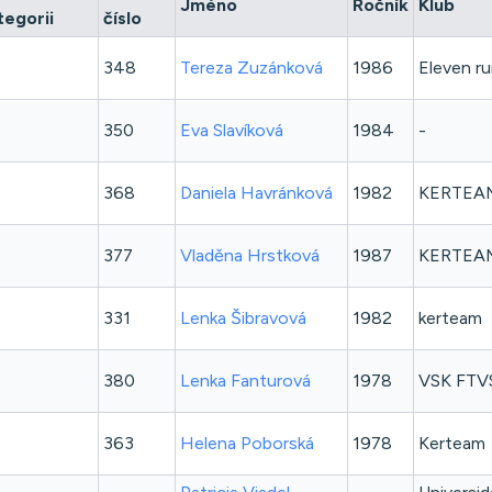
Jméno
Ročník
Klub
tegorii
číslo
348
Tereza
Zuzánková
1986
Eleven r
350
Eva
Slavíková
1984
-
368
Daniela
Havránková
1982
KERTEA
377
Vladěna
Hrstková
1987
KERTEA
331
Lenka
Šibravová
1982
kerteam
380
Lenka
Fanturová
1978
VSK FTV
363
Helena
Poborská
1978
Kerteam