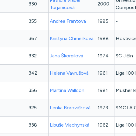
Patricia
Viadel
Universid
330
2000
Turjanicová
Compost
355
Andrea
Frantová
1985
-
367
Kristýna
Chmelíková
1988
Hostivic
332
Jana
Škorpilová
1974
SC Jičín
342
Helena
Vavrušová
1961
Liga 100 
356
Martina
Wallcon
1981
Musher k
325
Lenka
Borovičková
1973
SMOLA C
338
Libuše
Vlachynská
1962
Liga 100 