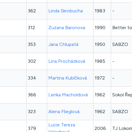
362
Linda
Skrobucha
1983
-
312
Zuzana
Baronova
1990
Better t
353
Jana
Chlupatá
1950
SABZO
302
Lina
Procházková
1985
-
334
Martina
Kubíčková
1972
-
366
Lenka
Macholdová
1962
Sokol Řep
323
Alena
Flieglová
1962
SABZO
Lucie Tereza
379
2006
TJ Lokom
Valachová