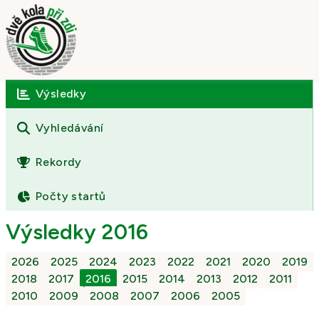
Výsledky
Úvod
O závodě
Vyhledávání
Výsledky
Rekordy
Fotogalerie
Počty startů
Kontakt
Výsledky 2016
2026
2025
2024
2023
2022
2021
2020
2019
2018
2017
2016
2015
2014
2013
2012
2011
2010
2009
2008
2007
2006
2005