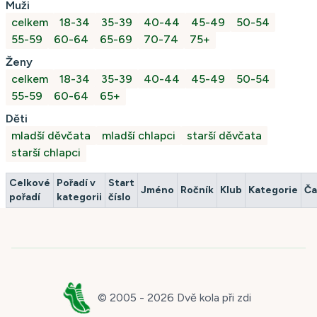
Muži
celkem
18-34
35-39
40-44
45-49
50-54
55-59
60-64
65-69
70-74
75+
Ženy
celkem
18-34
35-39
40-44
45-49
50-54
55-59
60-64
65+
Děti
mladší děvčata
mladší chlapci
starší děvčata
starší chlapci
Celkové
Pořadí v
Start
Jméno
Ročník
Klub
Kategorie
Ča
pořadí
kategorii
číslo
© 2005 -
2026
Dvě kola při zdi