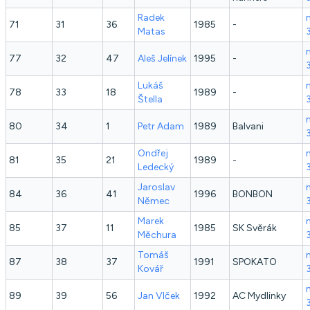
Radek
71
31
36
1985
-
Matas
77
32
47
Aleš
Jelínek
1995
-
Lukáš
78
33
18
1989
-
Štella
80
34
1
Petr
Adam
1989
Balvani
Ondřej
81
35
21
1989
-
Ledecký
Jaroslav
84
36
41
1996
BONBON
Němec
Marek
85
37
11
1985
SK Svěrák
Měchura
Tomáš
87
38
37
1991
SPOKATO
Kovář
89
39
56
Jan
Vlček
1992
AC Mydlinky