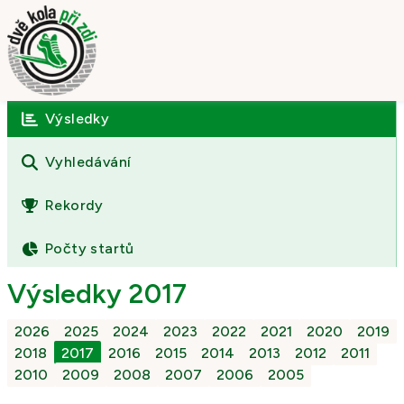
Výsledky
Úvod
O závodě
Vyhledávání
Výsledky
Rekordy
Fotogalerie
Počty startů
Kontakt
Výsledky 2017
2026
2025
2024
2023
2022
2021
2020
2019
2018
2017
2016
2015
2014
2013
2012
2011
2010
2009
2008
2007
2006
2005