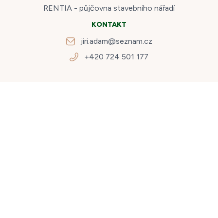
RENTIA - půjčovna stavebního nářadí
KONTAKT
jiri.adam@seznam.cz
+420 724 501 177