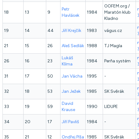
OOFEM.org /
Petr
18
13
9
1984
Maratón klub
Havlásek
Kladno
19
14
44
Jiří
Krejčík
1983
vágus.cz
21
15
26
Aleš
Sedlák
1988
TJ Magla
Lukáš
26
16
23
1984
Perňa systém
Klíma
31
17
50
Jan
Vácha
1995
-
32
18
53
Jan
Ježek
1985
SK Svěrák
David
33
19
59
1990
LIDUPE
Krause
34
20
17
Jiří
Pavliš
1984
-
35
21
12
Ondřej
Píša
1985
SK Svěrák