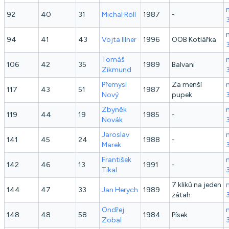
92
40
31
Michal
Roll
1987
-
94
41
43
Vojta
Illner
1996
OOB Kotlářka
Tomáš
106
42
35
1989
Balvani
Zikmund
Přemysl
Za menší
117
43
51
1987
Nový
pupek
Zbyněk
119
44
19
1985
-
Novák
Jaroslav
141
45
24
1988
-
Marek
František
142
46
13
1991
-
Tikal
7 kliků na jeden
144
47
33
Jan
Herych
1989
zátah
Ondřej
148
48
58
1984
Písek
Zobal