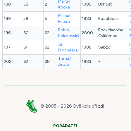
Martin
188
58
2
1989
Unhošť
Kočka
Michal
189
59
5
1983
Roadblock
Petera
Robin
RockMachine -
196
60
62
2000
Kolakovský
Cyklomax
Jiří
197
61
52
1988
Sabzo
Procházka
Tomáš
202
62
38
1983
-
Jirota
© 2005 -
2026
Dvě kola při zdi
POŘADATEL