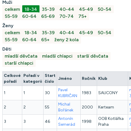
Muži
celkem
18-34
35-39
40-44
45-49
50-54
55-59
60-64
65-69
70-74
75+
Ženy
celkem
18-34
35-39
40-44
45-49
50-54
55-59
60-64
65+
ženy 2 kola
Děti
mladší děvčata
mladší chlapci
starší děvčata
starší chlapci
Celkové
Pořadí v
Start
Jméno
Ročník
Klub
pořadí
kategorii
číslo
Pavel
1
1
30
1983
SAUCONY
KUBRIČAN
Michal
2
2
55
2000
Kerteam
Bořánek
Antonín
OOB Kotlářka
3
3
46
1998
Semerád
Praha