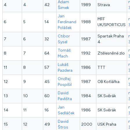
Adam
4
4
42
1989
Strava
Šimek
Jan
MFF
6
5
14
Ferdinand
1988
UK/SPORTICUS
Polášek
Ctibor
Spartak Praha
7
6
32
1987
Sysel
4
Tomáš
8
7
64
1992
Ztělesněné zlo
Mach
Lukáš
11
8
57
1986
TTT
Pazdera
Ondřej
12
9
45
1987
OB Kotlářka
Pospíšil
David
13
10
60
1984
SK Svěrák
Pavlišta
Jan
14
11
16
1986
SK Svěrák
Sedláček
David
15
12
49
2000
USK Praha
Štros