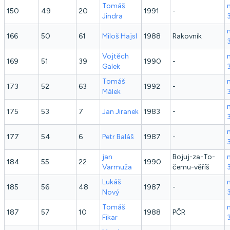
Tomáš
150
49
20
1991
-
Jindra
166
50
61
Miloš
Hajsl
1988
Rakovník
Vojtěch
169
51
39
1990
-
Galek
Tomáš
173
52
63
1992
-
Málek
175
53
7
Jan
Jiranek
1983
-
177
54
6
Petr
Baláš
1987
-
jan
Bojuj-za-To-
184
55
22
1990
Varmuža
čemu-věříš
Lukáš
185
56
48
1987
-
Nový
Tomáš
187
57
10
1988
PČR
Fikar