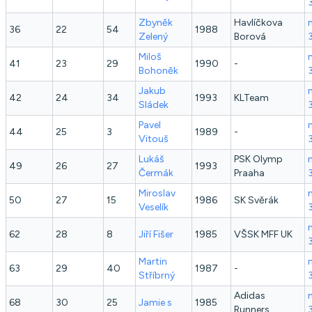
Zbyněk
Havlíčkova
36
22
54
1988
Zelený
Borová
Miloš
41
23
29
1990
-
Bohoněk
Jakub
42
24
34
1993
KLTeam
Sládek
Pavel
44
25
3
1989
-
Vitouš
Lukáš
PSK Olymp
49
26
27
1993
Čermák
Praaha
Miroslav
50
27
15
1986
SK Svěrák
Veselík
62
28
8
Jiří
Fišer
1985
VŠSK MFF UK
Martin
63
29
40
1987
-
Stříbrný
Adidas
68
30
25
Jamie
s
1985
Runners