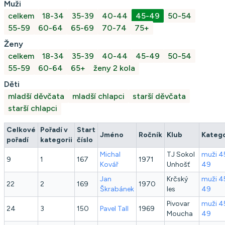
Muži
celkem
18-34
35-39
40-44
45-49
50-54
55-59
60-64
65-69
70-74
75+
Ženy
celkem
18-34
35-39
40-44
45-49
50-54
55-59
60-64
65+
ženy 2 kola
Děti
mladší děvčata
mladší chlapci
starší děvčata
starší chlapci
Celkové
Pořadí v
Start
Jméno
Ročník
Klub
Katego
pořadí
kategorii
číslo
Michal
TJ Sokol
muži 4
9
1
167
1971
Kovář
Unhošť
49
Jan
Krčský
muži 4
22
2
169
1970
Škrabánek
les
49
Pivovar
muži 4
24
3
150
Pavel
Tall
1969
Moucha
49