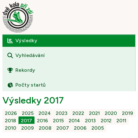
Výsledky
Úvod
O závodě
Vyhledávání
Výsledky
Rekordy
Fotogalerie
Počty startů
Kontakt
Výsledky 2017
2026
2025
2024
2023
2022
2021
2020
2019
2018
2017
2016
2015
2014
2013
2012
2011
2010
2009
2008
2007
2006
2005