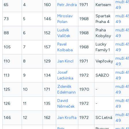
muži 4
65
4
160
Petr
Jindra
1971
Kerteam
49
Miroslav
Spartak
muži 4
73
5
146
1968
Polan
Praha 4
49
Ludvík
Praha
muži 4
88
6
152
1968
Valíček
Kobylisy
49
Pavel
Lucky
muži 4
105
7
157
1968
Kolbaba
Family 1
49
muži 4
110
8
129
Jan
Kincl
1971
Vepřovky
49
Josef
muži 4
113
9
134
1972
SABZO
Ledvinka
49
Zdeněk
muži 4
125
10
171
1970
-
Edelmann
49
David
muži 4
126
11
135
1972
-
Němeček
49
muži 4
146
12
162
Jan
Krofta
1972
SC Letná
49
Petr
Pivovar
muži 4