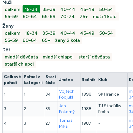
Muži
celkem
18-34
35-39
40-44
45-49
50-54
55-59
60-64
65-69
70-74
75+
muži 1 kolo
Ženy
celkem
18-34
35-39
40-44
45-49
50-54
55-59
60-64
65+
ženy 2 kola
Děti
mladší děvčata
mladší chlapci
starší děvčata
starší chlapci
Celkové
Pořadí v
Start
Jméno
Ročník
Klub
K
pořadí
kategorii
číslo
Vojtěch
mu
1
1
34
1998
SK Hranice
Podjukl
3
Jan
TJ Stodůlky
mu
3
2
35
1988
Pokorný
Praha
3
Tomáš
mu
4
3
27
1987
-
Mika
3