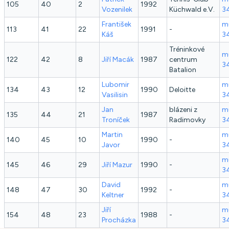
105
40
2
1992
Vozenilek
Küchwald e.V.
3
František
mu
113
41
22
1991
-
Káš
3
Tréninkové
mu
122
42
8
Jiří
Macák
1987
centrum
3
Batalion
Lubomir
mu
134
43
12
1990
Deloitte
Vasilisin
3
Jan
blázeni z
mu
135
44
21
1987
Troníček
Radimovky
3
Martin
mu
140
45
10
1990
-
Javor
3
mu
145
46
29
Jiří
Mazur
1990
-
3
David
mu
148
47
30
1992
-
Keltner
3
Jiří
mu
154
48
23
1988
-
Procházka
3