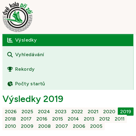
Výsledky
Úvod
O závodě
Vyhledávání
Výsledky
Rekordy
Fotogalerie
Počty startů
Kontakt
Výsledky 2019
2026
2025
2024
2023
2022
2021
2020
2019
2018
2017
2016
2015
2014
2013
2012
2011
2010
2009
2008
2007
2006
2005