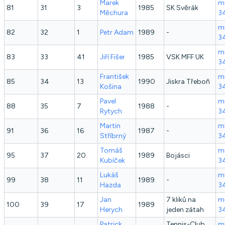
Marek
mu
81
31
3
1985
SK Svěrák
Měchura
3
mu
82
32
1
Petr
Adam
1989
-
3
mu
83
33
41
Jiří
Fišer
1985
VSK MFF UK
3
František
mu
85
34
13
1990
Jiskra Třeboň
Košina
3
Pavel
mu
88
35
7
1988
-
Rytych
3
Martin
mu
91
36
16
1987
-
Stříbrný
3
Tomáš
mu
95
37
20
1989
Bojásci
Kubíček
3
Lukáš
mu
99
38
11
1989
-
Hazda
3
Jan
7 kliků na
mu
100
39
17
1989
Herych
jeden zátah
3
Patrick
Tennis-Club
mu