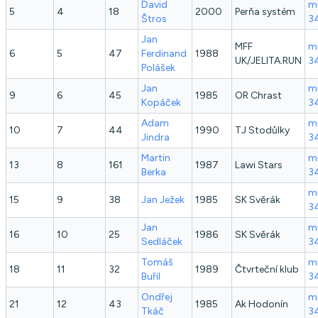
David
mu
5
4
18
2000
Perňa systém
Štros
3
Jan
MFF
mu
6
5
47
Ferdinand
1988
UK/JELITA.RUN
3
Polášek
Jan
mu
9
6
45
1985
OR Chrast
Kopáček
3
Adam
mu
10
7
44
1990
TJ Stodůlky
Jindra
3
Martin
mu
13
8
161
1987
Lawi Stars
Berka
3
mu
15
9
38
Jan
Ježek
1985
SK Svěrák
3
Jan
mu
16
10
25
1986
SK Svěrák
Sedláček
3
Tomáš
mu
18
11
32
1989
Čtvrteční klub
Buřil
3
Ondřej
mu
21
12
43
1985
Ak Hodonín
Tkáč
3