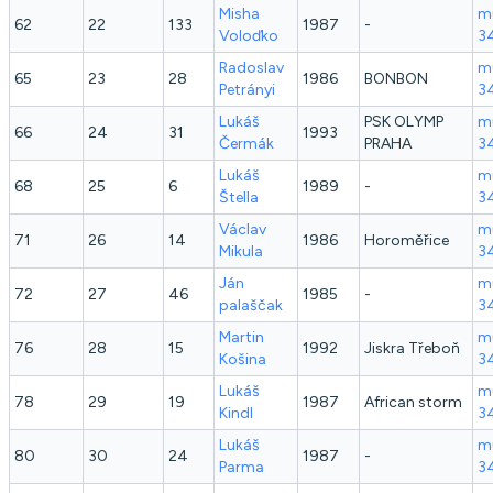
Misha
mu
62
22
133
1987
-
Voloďko
3
Radoslav
mu
65
23
28
1986
BONBON
Petrányi
3
Lukáš
PSK OLYMP
mu
66
24
31
1993
Čermák
PRAHA
3
Lukáš
mu
68
25
6
1989
-
Štella
3
Václav
mu
71
26
14
1986
Horoměřice
Mikula
3
Ján
mu
72
27
46
1985
-
palaščak
3
Martin
mu
76
28
15
1992
Jiskra Třeboň
Košina
3
Lukáš
mu
78
29
19
1987
African storm
Kindl
3
Lukáš
mu
80
30
24
1987
-
Parma
3