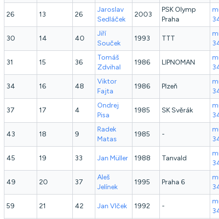
Jaroslav
PSK Olymp
mu
26
13
26
2003
Sedláček
Praha
3
Jiří
mu
30
14
40
1993
TTT
Souček
3
Tomáš
mu
31
15
36
1986
LIPNOMAN
Zdvihal
3
Viktor
mu
34
16
48
1986
Plzeň
Fajta
3
Ondrej
mu
37
17
4
1985
SK Svěrák
Pisa
3
Radek
mu
43
18
9
1985
-
Matas
3
mu
45
19
33
Jan
Müller
1988
Tanvald
3
Aleš
mu
49
20
37
1995
Praha 6
Jelínek
3
mu
59
21
42
Jan
Vlček
1992
-
3