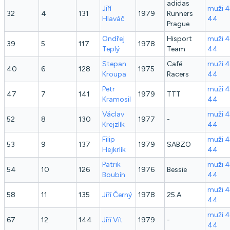
adidas
Jiří
muži 
32
4
131
1979
Runners
Hlaváč
44
Prague
Ondřej
Hisport
muži 
39
5
117
1978
Teplý
Team
44
Stepan
Café
muži 
40
6
128
1975
Kroupa
Racers
44
Petr
muži 
47
7
141
1979
TTT
Kramosil
44
Václav
muži 
52
8
130
1977
-
Krejzlík
44
Filip
muži 
53
9
137
1979
SABZO
Hejkrlík
44
Patrik
muži 
54
10
126
1976
Bessie
Boubín
44
muži 
58
11
135
Jiří
Černý
1978
25.A
44
muži 
67
12
144
Jiří
Vít
1979
-
44