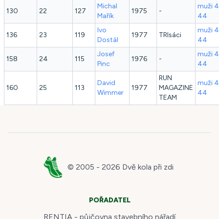
Michal
muži 
130
22
127
1975
-
Mařík
44
Ivo
muži 
136
23
119
1977
TRIsáci
Dostál
44
Josef
muži 
158
24
115
1976
-
Pinc
44
RUN
David
muži 
160
25
113
1977
MAGAZINE
Wimmer
44
TEAM
© 2005 -
2026
Dvě kola při zdi
POŘADATEL
RENTIA - půjčovna stavebního nářadí