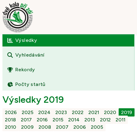
Výsledky
Úvod
O závodě
Vyhledávání
Výsledky
Rekordy
Fotogalerie
Počty startů
Kontakt
Výsledky 2019
2026
2025
2024
2023
2022
2021
2020
2019
2018
2017
2016
2015
2014
2013
2012
2011
2010
2009
2008
2007
2006
2005