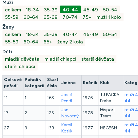
Muži
celkem
18-34
35-39
40-44
45-49
50-54
55-59
60-64
65-69
70-74
75+
muži 1 kolo
Ženy
celkem
18-34
35-39
40-44
45-49
50-54
55-59
60-64
65+
ženy 2 kola
Děti
mladší děvčata
mladší chlapci
starší děvčata
starší chlapci
Celkové
Pořadí v
Start
Jméno
Ročník
Klub
Kateg
pořadí
kategorii
číslo
Josef
TJ PACKA
muži 
11
1
163
1976
Rendl
Praha
44
Jan
Hisport
muži 
17
2
125
1978
Novotný
Team
44
Kamil
muži 
27
3
139
1977
HEGESH
Kotlík
44