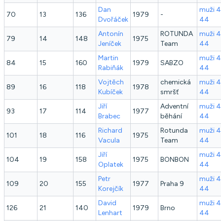
Dan
muži 
70
13
136
1979
-
Dvořáček
44
Antonín
ROTUNDA
muži 
79
14
148
1975
Jeníček
Team
44
Martin
muži 
84
15
160
1979
SABZO
Rabiňák
44
Vojtěch
chemická
muži 
89
16
118
1978
Kubíček
smršť
44
Jiří
Adventní
muži 
93
17
114
1977
Brabec
běhání
44
Richard
Rotunda
muži 
101
18
116
1975
Vacula
Team
44
Jiří
muži 
104
19
158
1975
BONBON
Oplatek
44
Petr
muži 
109
20
155
1977
Praha 9
Korejčík
44
David
muži 
126
21
140
1979
Brno
Lenhart
44