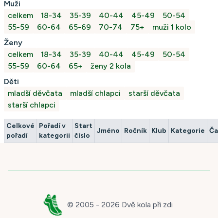
Muži
celkem
18-34
35-39
40-44
45-49
50-54
55-59
60-64
65-69
70-74
75+
muži 1 kolo
Ženy
celkem
18-34
35-39
40-44
45-49
50-54
55-59
60-64
65+
ženy 2 kola
Děti
mladší děvčata
mladší chlapci
starší děvčata
starší chlapci
Celkové
Pořadí v
Start
Jméno
Ročník
Klub
Kategorie
Ča
pořadí
kategorii
číslo
© 2005 -
2026
Dvě kola při zdi