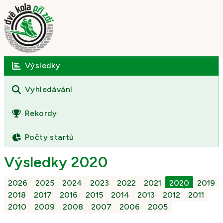
Výsledky
Úvod
O závodě
Vyhledávání
Výsledky
Rekordy
Fotogalerie
Počty startů
Kontakt
Výsledky 2020
2026
2025
2024
2023
2022
2021
2020
2019
2018
2017
2016
2015
2014
2013
2012
2011
2010
2009
2008
2007
2006
2005