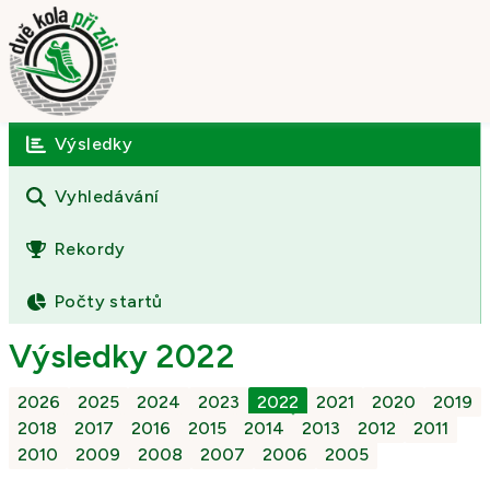
Výsledky
Úvod
O závodě
Vyhledávání
Výsledky
Rekordy
Fotogalerie
Počty startů
Kontakt
Výsledky 2022
2026
2025
2024
2023
2022
2021
2020
2019
2018
2017
2016
2015
2014
2013
2012
2011
2010
2009
2008
2007
2006
2005