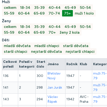
Muži
celkem
18-34
35-39
40-44
45-49
50-54
55-59
60-64
65-69
70-74
75+
muži 1 kolo
Ženy
celkem
18-34
35-39
40-44
45-49
50-54
55-59
60-64
65-69
70+
ženy 2 kola
Děti
mladší děvčata
mladší chlapci
starší děvčata
starší chlapci
nejstarší děvčata
nejstarší chlapci
Celkové
Pořadí v
Start
Jméno
Ročník
Klub
Kategor
pořadí
kategorii
číslo
Břetislav
muži 75-
136
1
300
1947
-
Nový
79
muži 75-
141
2
298
Jan
Jurák
1947
-
79
Václav
AVC -
muži 75-
143
3
294
1942
Řápek
Praha
79