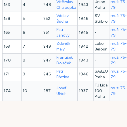
Vítězslav
Union
muži 75-
153
4
248
1943
Chaloupka
Praha
79
Václav
SV
muži 75-
158
5
252
1946
Šůcha
Stříbro
79
Petr
muži 75-
165
6
251
1945
-
Janový
79
Zdeněk
Loko
muži 75-
169
7
249
1942
Malý
Beroun
79
František
muži 75-
170
8
247
1943
-
Doleček
79
Petr
SABZO
muži 75-
171
9
246
1946
Březina
Praha
79
TJ Liga
Josef
muži 75-
174
10
287
1937
100
Ulrich
79
Praha