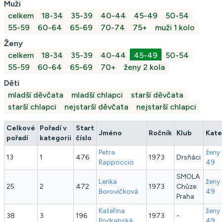
Muži
celkem
18-34
35-39
40-44
45-49
50-54
55-59
60-64
65-69
70-74
75+
muži 1 kolo
Ženy
celkem
18-34
35-39
40-44
45-49
50-54
55-59
60-64
65-69
70+
ženy 2 kola
Děti
mladší děvčata
mladší chlapci
starší děvčata
starší chlapci
nejstarší děvčata
nejstarší chlapci
Celkové
Pořadí v
Start
Jméno
Ročník
Klub
Kate
pořadí
kategorii
číslo
Petra
ženy
13
1
476
1973
Drsňáci
Rappoccio
49
SMOLA
Lenka
ženy
25
2
472
1973
Chůze
Borovičková
49
Praha
Kateřina
ženy
38
3
196
1973
-
Podrabská
49