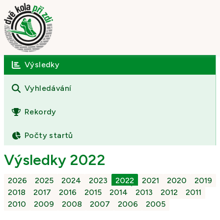
Výsledky
Úvod
O závodě
Vyhledávání
Výsledky
Rekordy
Fotogalerie
Počty startů
Kontakt
Výsledky 2022
2026
2025
2024
2023
2022
2021
2020
2019
2018
2017
2016
2015
2014
2013
2012
2011
2010
2009
2008
2007
2006
2005