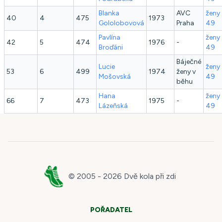
Blanka
AVC
ženy
40
4
475
1973
Gololobovová
Praha
49
Pavlína
ženy
42
5
474
1976
-
Broďáni
49
Báječné
Lucie
ženy
53
6
499
1974
ženy v
Mošovská
49
běhu
Hana
ženy
66
7
473
1975
-
Lázeňská
49
© 2005 -
2026
Dvě kola při zdi
POŘADATEL