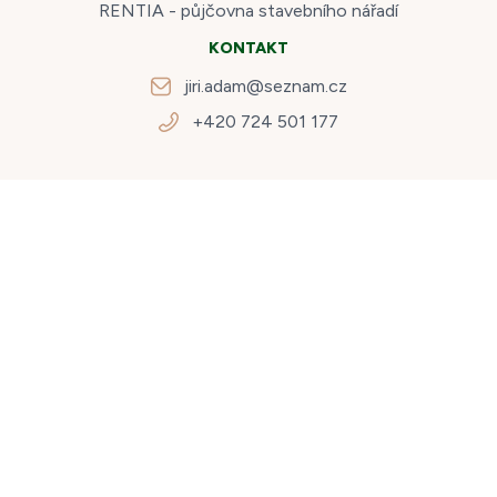
RENTIA - půjčovna stavebního nářadí
KONTAKT
jiri.adam@seznam.cz
+420 724 501 177