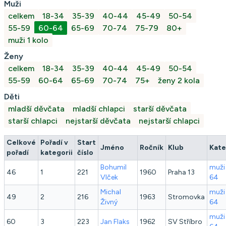
Muži
celkem
18-34
35-39
40-44
45-49
50-54
55-59
60-64
65-69
70-74
75-79
80+
muži 1 kolo
Ženy
celkem
18-34
35-39
40-44
45-49
50-54
55-59
60-64
65-69
70-74
75+
ženy 2 kola
Děti
mladší děvčata
mladší chlapci
starší děvčata
starší chlapci
nejstarší děvčata
nejstarší chlapci
Celkové
Pořadí v
Start
Jméno
Ročník
Klub
Kate
pořadí
kategorii
číslo
Bohumil
muži
46
1
221
1960
Praha 13
Vlček
64
Michal
muži
49
2
216
1963
Stromovka
Živný
64
muži
60
3
223
Jan
Flaks
1962
SV Stříbro