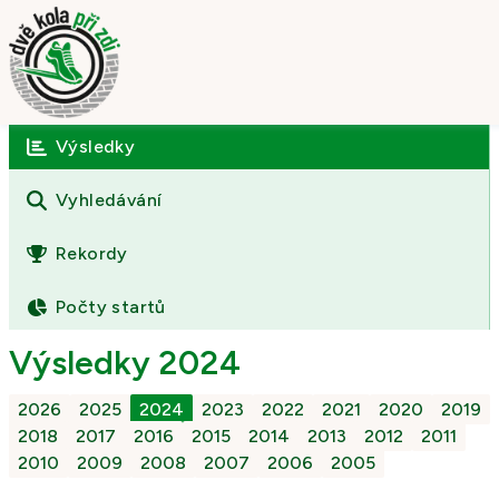
Výsledky
Úvod
O závodě
Vyhledávání
Výsledky
Rekordy
Fotogalerie
Počty startů
Kontakt
Výsledky 2024
2026
2025
2024
2023
2022
2021
2020
2019
2018
2017
2016
2015
2014
2013
2012
2011
2010
2009
2008
2007
2006
2005