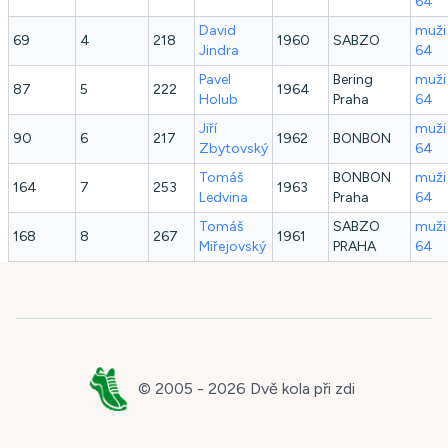
64
David
muži
69
4
218
1960
SABZO
Jindra
64
Pavel
Bering
muži
87
5
222
1964
Holub
Praha
64
Jiří
muži
90
6
217
1962
BONBON
Zbytovský
64
Tomáš
BONBON
muži
164
7
253
1963
Ledvina
Praha
64
Tomáš
SABZO
muži
168
8
267
1961
Miřejovský
PRAHA
64
© 2005 -
2026
Dvě kola při zdi