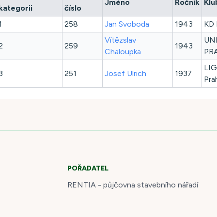
Jméno
Ročník
Klu
kategorii
číslo
1
258
Jan
Svoboda
1943
KD 
Vítězslav
UN
2
259
1943
Chaloupka
PR
LIG
3
251
Josef
Ulrich
1937
Pra
POŘADATEL
RENTIA - půjčovna stavebního nářadí