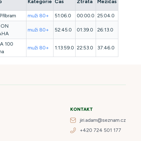
b
Kategorie
Čas
Ztráta
Mezičas
Příbram
muži 80+
51:06.0
00:00.0
25:04.0
ION
muži 80+
52:45.0
01:39.0
26:13.0
AHA
A 100
muži 80+
1:13:59.0
22:53.0
37:46.0
ha
KONTAKT
jiri.adam@seznam.cz
+420 724 501 177