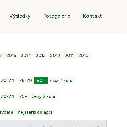
Výsledky
Fotogalerie
Kontakt
6
2015
2014
2013
2012
2011
2010
70-74
75-79
80+
muži 1 kolo
70-74
75+
ženy 2 kola
děvčata
nejstarší chlapci