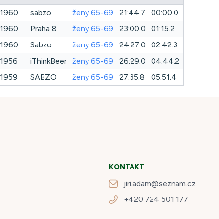
1960
sabzo
ženy 65-69
21:44.7
00:00.0
1960
Praha 8
ženy 65-69
23:00.0
01:15.2
1960
Sabzo
ženy 65-69
24:27.0
02:42.3
1956
iThinkBeer
ženy 65-69
26:29.0
04:44.2
1959
SABZO
ženy 65-69
27:35.8
05:51.4
KONTAKT
jiri.adam@seznam.cz
+420 724 501 177