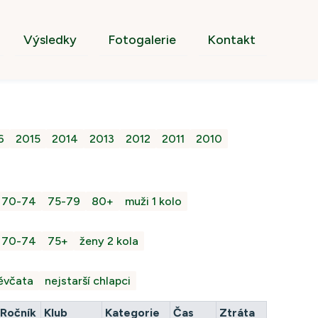
Výsledky
Fotogalerie
Kontakt
6
2015
2014
2013
2012
2011
2010
70-74
75-79
80+
muži 1 kolo
70-74
75+
ženy 2 kola
děvčata
nejstarší chlapci
Ročník
Klub
Kategorie
Čas
Ztráta