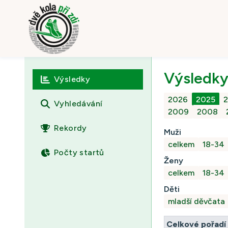
Výsledk
Výsledky
2026
2025
Vyhledávání
2009
2008
Rekordy
Muži
celkem
18-34
Počty startů
Ženy
celkem
18-34
Děti
mladší děvčata
Celkové pořadí