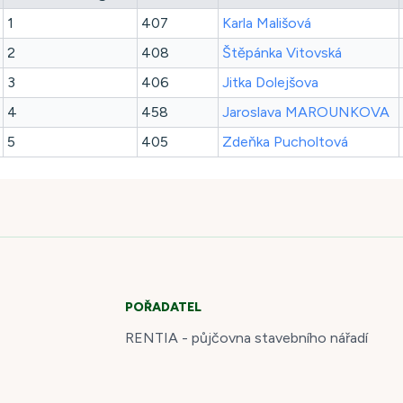
1
407
Karla
Mališová
2
408
Štěpánka
Vitovská
3
406
Jitka
Dolejšova
4
458
Jaroslava
MAROUNKOVA
5
405
Zdeňka
Pucholtová
POŘADATEL
RENTIA - půjčovna stavebního nářadí